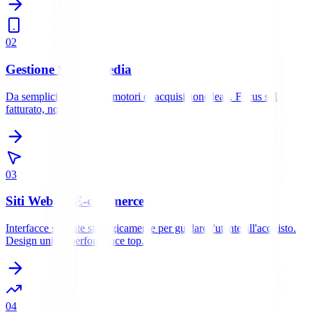
0
2
Gestione Social Media
Da semplici bacheche a motori di acquisizione lead. Focus sul
fatturato, non sui like.
0
3
Siti Web ed E-commerce
Interfacce studiate strategicamente per guidare l'utente all'acquisto.
Design unico, performance top.
0
4