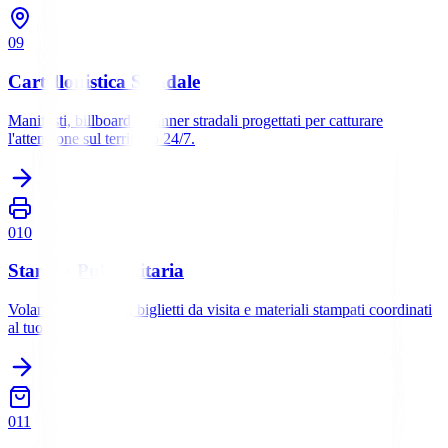
0
9
Cartellonistica Stradale
Manifesti, billboard e banner stradali progettati per catturare
l'attenzione sul territorio 24/7.
0
10
Stampa Pubblicitaria
Volantini, brochure, biglietti da visita e materiali stampati coordinati
al tuo brand.
0
11