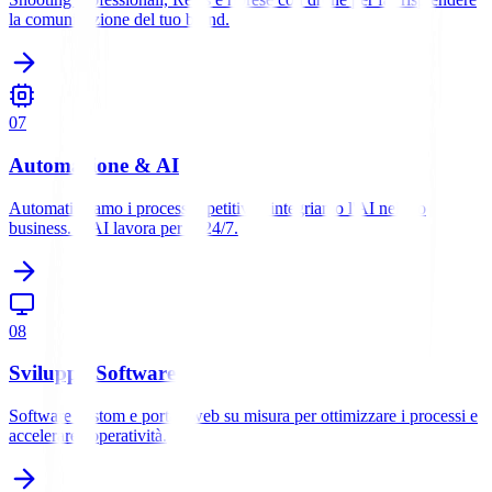
la comunicazione del tuo brand.
0
7
Automazione & AI
Automatizziamo i processi ripetitivi e integriamo l'AI nel tuo
business. L'AI lavora per te 24/7.
0
8
Sviluppo Software
Software custom e portali web su misura per ottimizzare i processi e
accelerare l'operatività.