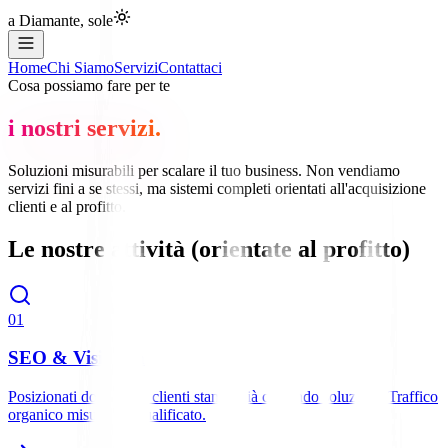
a Diamante, sole
Home
Chi Siamo
Servizi
Contattaci
Cosa possiamo fare per te
i nostri servizi.
Soluzioni misurabili per scalare il tuo business. Non vendiamo
servizi fini a se stessi, ma sistemi completi orientati all'acquisizione
clienti e al profitto.
Le nostre attività
(orientate al profitto)
0
1
SEO & Visibilità
Posizionati dove i tuoi clienti stanno già cercando soluzioni. Traffico
organico misurato e qualificato.