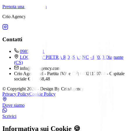
Prenota una call gratuita
Crio Agency srl
Contatti
0985 232111
LOCALITA' PIETRA ROSSA SNC - 87023 Diamante
(CS)
info@crioagency.com
Crio Agency srl - Partita IVA e CF: 04021170784 - Capitale
sociale € 15.868,48
© Copyright 2026 - Design By CrioAgency
Privacy Policy
Cookie Policy
Dove siamo
Scrivici
Informativa sui Cookie 🍪