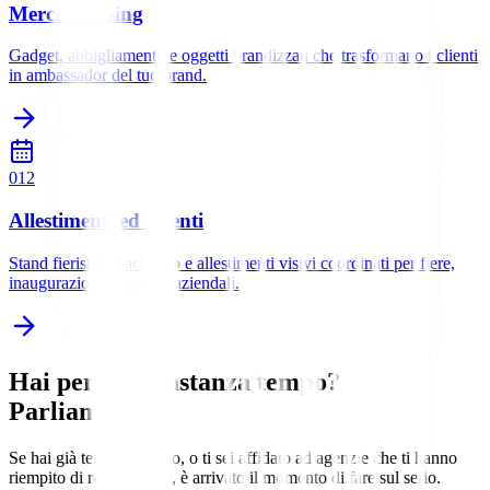
Merchandising
Gadget, abbigliamento e oggetti brandizzati che trasformano i clienti
in ambassador del tuo brand.
0
12
Allestimenti ed Eventi
Stand fieristici, backdrop e allestimenti visivi coordinati per fiere,
inaugurazioni ed eventi aziendali.
Hai perso abbastanza
tempo?
Parliamone.
Se hai già tentato da solo, o ti sei affidato ad agenzie che ti hanno
riempito di report inutili, è arrivato il momento di fare sul serio.